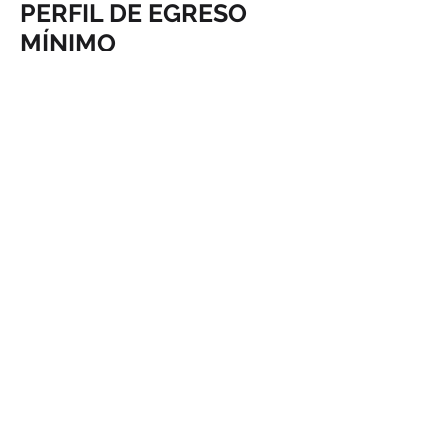
PERFIL DE EGRESO
MÍNIMO
Stage 1:
A1
Kindergarten-
A2
elementary low
B1-B2
(4th. grade)
B2-C1
Stage 2: Elementary
high (6th. grade)
Stage 3: Secondary
(junior high)
Stage 4: High
school