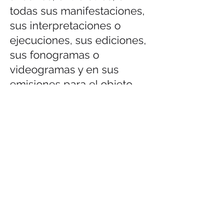
todas sus manifestaciones,
sus interpretaciones o
ejecuciones, sus ediciones,
sus fonogramas o
videogramas y en sus
emisiones para el objeto
antes señalado.
Usted tiene derecho a
acceder, rectificar, cancelar
sus datos personales, así
como de oponerse al
tratamiento de los mismos
o revocar el
consentimiento que para