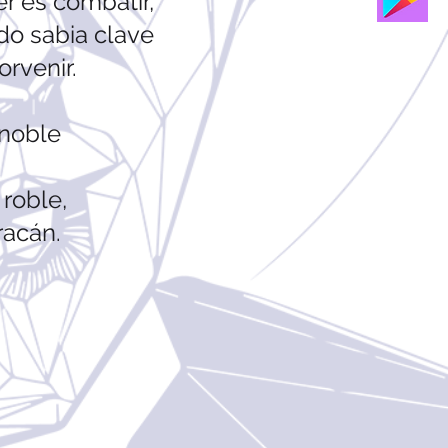
r es combatir,
do sabia clave
orvenir.
 noble
á
 roble,
racán.