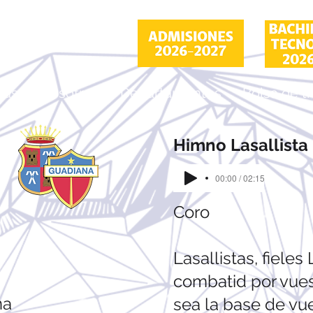
ás de nosotros
Departamentos
Bolsa de t
Himno Lasallista
00:00 / 02:15
Coro
Lasallistas, fieles 
combatid por vuest
na
sea la base de vu