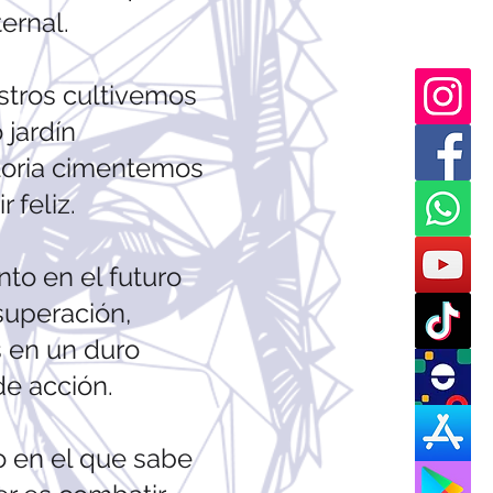
ternal.
stros cultivemos
 jardín
loria cimentemos
 feliz.
to en el futuro
superación,
 en un duro
de acción.
o en el que sabe