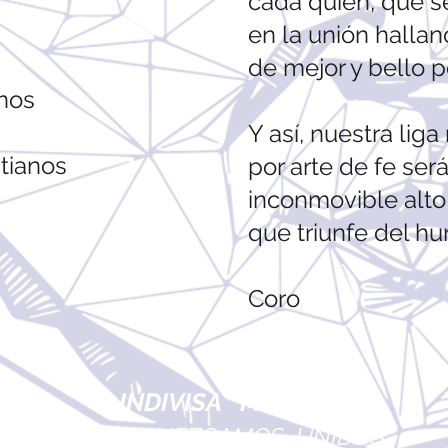
cada quien, que se
en la unión hallan
de mejor y bello p
nos
Y así, nuestra liga
tianos
por arte de fe ser
inconmovible alto
que triunfe del hu
Coro
INDIVISA MANENT
PERMANEZCAMOS UNIDOS