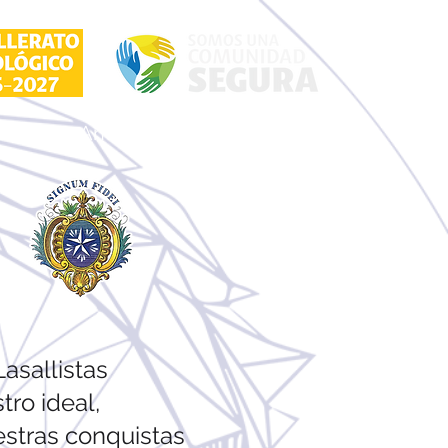
rabajo
Anuario digital
Contacto
Lasallistas
ro ideal,
estras conquistas